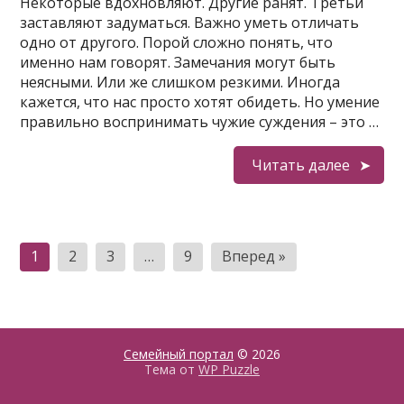
Некоторые вдохновляют. Другие ранят. Третьи
заставляют задуматься. Важно уметь отличать
одно от другого. Порой сложно понять, что
именно нам говорят. Замечания могут быть
неясными. Или же слишком резкими. Иногда
кажется, что нас просто хотят обидеть. Но умение
правильно воспринимать чужие суждения – это …
Читать далее
Пагинация
1
2
3
…
9
Вперед »
записей
Семейный портал
© 2026
Тема от
WP Puzzle