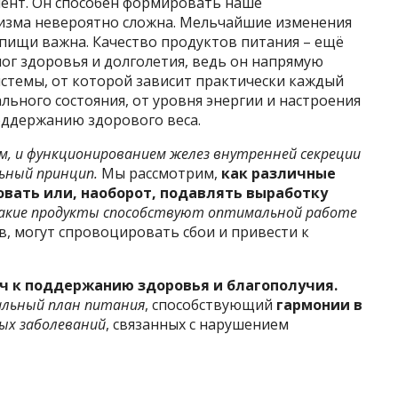
ент. Он способен формировать наше
низма невероятно сложна. Мельчайшие изменения
 пищи важна. Качество продуктов питания – ещё
лог здоровья и долголетия, ведь он напрямую
истемы, от которой зависит практически каждый
льного состояния, от уровня энергии и настроения
оддержанию здорового веса.
м, и функционированием желез внутренней секреции
ьный принцип.
Мы рассмотрим,
как различные
вать или, наоборот, подавлять выработку
акие продукты способствуют оптимальной работе
ив, могут спровоцировать сбои и привести к
ч к поддержанию здоровья и благополучия.
альный план питания
, способствующий
гармонии в
ых заболеваний
, связанных с нарушением