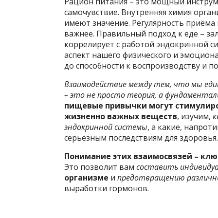
Рацион питания – это мощный инструм
самочувствие. Внутренняя химия орга
имеют значение. Регулярность приёма
важнее. Правильный подход к еде – за
коррелирует с работой эндокринной с
аспект нашего физического и эмоциона
до способности к воспроизводству и п
Взаимодействие между тем, что мы еди
– это не просто теория, а фундаментал
пищевые привычки могут стимулиро
жизненно важных веществ
, изучим,
к
эндокринной системы
, а какие, напрот
серьёзным последствиям для здоровья.
Понимание этих взаимосвязей – клю
Это позволит вам
составить индивиду
организме
и
предотвращению различн
выработки гормонов.