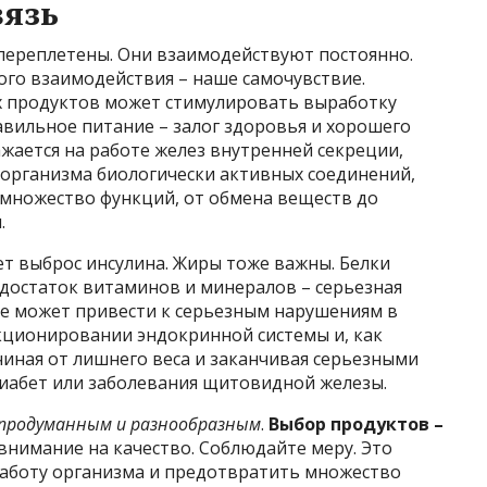
вязь
 переплетены. Они взаимодействуют постоянно.
того взаимодействия – наше самочувствие.
х продуктов может стимулировать выработку
авильное питание – залог здоровья и хорошего
жается на работе желез внутренней секреции,
 организма биологически активных соединений,
 множество функций, от обмена веществ до
.
т выброс инсулина. Жиры тоже важны. Белки
едостаток витаминов и минералов – серьезная
е может привести к серьезным нарушениям в
нкционировании эндокринной системы и, как
чиная от лишнего веса и заканчивая серьезными
диабет или заболевания щитовидной железы.
продуманным и разнообразным
.
Выбор продуктов –
нимание на качество. Соблюдайте меру. Это
боту организма и предотвратить множество